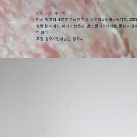
​키스! 키스 마이 버
​다섯 개 조각 세트로 구성된 전시, 청주미술창작스튜디오, 202
원형 철 파이프, 파이프 보온재, 발포 폴리스타이렌, 몰탈 시멘트,
한 크기
​후원: 청주시립미술관, 청주시