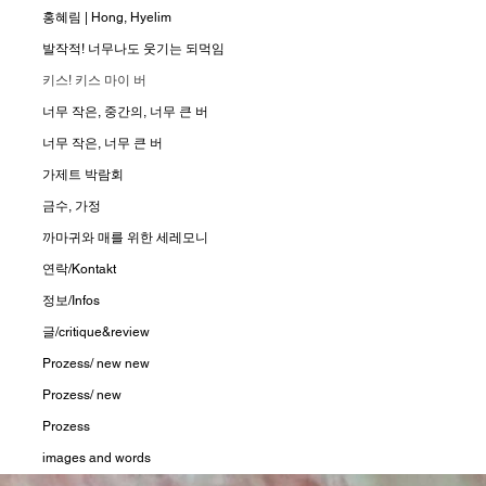
홍혜림 | Hong, Hyelim
발작적! 너무나도 웃기는 되먹임
키스! 키스 마이 버
너무 작은, 중간의, 너무 큰 버
너무 작은, 너무 큰 버
가제트 박람회
금수, 가정
까마귀와 매를 위한 세레모니
연락/Kontakt
정보/Infos
글/critique&review
Prozess/ new new
Prozess/ new
Prozess
images and words