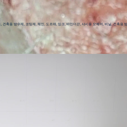
3
 건축용 방수제, 코팅제, 체인, 도르래, 잉크, 바인더끈, 샤시용 모헤어, 비닐, 건축용 방