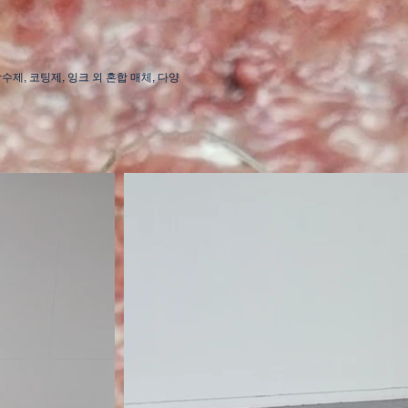
수제, 코팅제, 잉크 외 혼합 매체, 다양